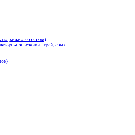
 подвижного состава)
аваторы-погрузчики / грейдеры)
дов)