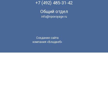
+7 (492) 485-31-42
Общий отдел
info@npovoyage.ru
Создание cайта
компания «Владвеб»