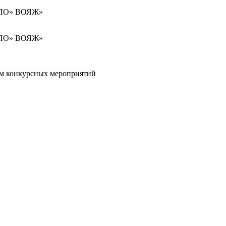
«НПО» ВОЯЖ»
 «НПО» ВОЯЖ»
м конкурсных мероприятий